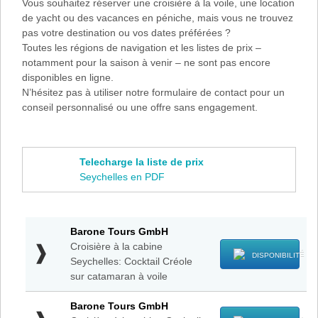
Vous souhaitez réserver une croisière à la voile, une location
de yacht ou des vacances en péniche, mais vous ne trouvez
pas votre destination ou vos dates préférées ?
Toutes les régions de navigation et les listes de prix –
notamment pour la saison à venir – ne sont pas encore
disponibles en ligne.
N’hésitez pas à utiliser notre formulaire de contact pour un
conseil personnalisé ou une offre sans engagement.
Telecharge la liste de prix
Seychelles en PDF
Barone
Barone Tours GmbH
Tours
Croisière à la cabine
GmbH
DISPONIBILITÉ
Seychelles: Cocktail Créole
-
sur catamaran à voile
Croisière
à
Barone
Barone Tours GmbH
la