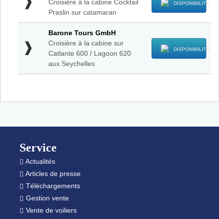
Tours
Croisière à la cabine Cocktail
cabine
DISPONIBILITÉ
GmbH
Praslin sur catamaran
Seychelles:
-
Cocktail
Croisière
Barone
Créole
Barone Tours GmbH
à
Tours
sur
Croisière à la cabine sur
la
GmbH
catamaran
DISPONIBILITÉ
Catlante 600 / Lagoon 620
cabine
-
à
aux Seychelles
Cocktail
Croisière
voile
Praslin
à
sur
la
catamaran
cabine
sur
Catlante
600
Footer
/
Lagoon
Service
620
aux
Actualités
Seychelles
Articles de presse
Téléchargements
Gestion vente
Vente de voiliers