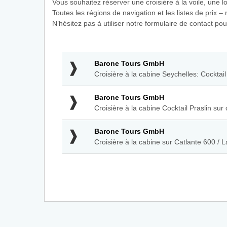
Vous souhaitez réserver une croisière à la voile, une
Toutes les régions de navigation et les listes de prix 
N’hésitez pas à utiliser notre formulaire de contact p
Barone
Barone Tours GmbH
Tours
Croisière à la cabine Seychelles: Cocktai
GmbH
-
Barone
Barone Tours GmbH
Croisière
Tours
Croisière à la cabine Cocktail Praslin su
à
GmbH
la
-
cabine
Barone
Barone Tours GmbH
Croisière
Seychelles:
Tours
Croisière à la cabine sur Catlante 600 /
à
Cocktail
GmbH
la
Créole
-
cabine
sur
Croisière
Cocktail
catamaran
à
Praslin
à
la
sur
voile
cabine
catamaran
sur
Catlante
600