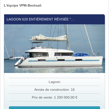
L'équipe VPM-Bestsail.
Lagoon
LAGOON 620 ENTIÈREMENT RÉVISÉE "...
620
entièrement
révisée
"Marlena"
in
MAHE
Lagoon
Année de construction: 16
Prix de vente: 1 200 000,00 €