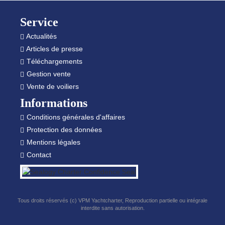
Footer
Service
Actualités
Articles de presse
Téléchargements
Gestion vente
Vente de voiliers
Informations
Conditions générales d'affaires
Protection des données
Mentions légales
Contact
Tous droits réservés (c) VPM Yachtcharter, Reproduction partielle ou intégrale
interdite sans autorisation.