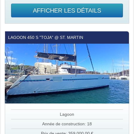
AFFICHER LES DÉTAILS
Lagoon
LAGOON 450 S "TOJA" @ ST. MARTIN
450
S
"Toja"
@
St.
Martin
Lagoon
Année de construction: 18
Prix de vente: 359 000,00 €