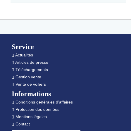
SARL
-
Martinique,
Guadeloupe,
Sint
Maarten
Footer
/
St.
Service
Martin
Actualités
Articles de presse
Téléchargements
Gestion vente
Vente de voiliers
Informations
Conditions générales d'affaires
Protection des données
Mentions légales
Contact