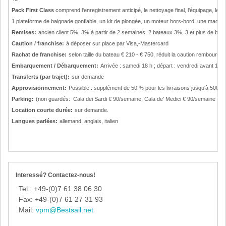
Pack First Class
comprend l'enregistrement anticipé, le nettoyage final, l'équipage, le li
1 plateforme de baignade gonflable, un kit de plongée, un moteur hors-bord, une machin
Remises:
ancien client 5%, 3% à partir de 2 semaines, 2 bateaux 3%, 3 et plus de 
Caution / franchise:
à déposer sur place par Visa,-Mastercard
Rachat de franchise:
selon taille du bateau € 210 - € 750, réduit la caution remboursa
Embarquement / Débarquement:
Arrivée : samedi 18 h ; départ : vendredi avant 18 h 
Transferts (par trajet):
sur demande
Approvisionnement:
Possible : supplément de 50 % pour les livraisons jusqu'à 500 €
Parking:
(non guardés: Cala dei Sardi € 90/semaine, Cala de' Medici € 90/semaine
Location courte durée:
sur demande.
Langues parlées:
allemand, anglais, italien
Interessé? Contactez-nous!
Tel.: +49-(0)7 61 38 06 30
Fax: +49-(0)7 61 27 31 93
Mail:
vpm@Bestsail.net