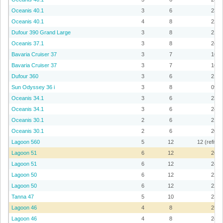
Oceanis 40.1
3
6
23
Oceanis 40.1
4
8
22
Dufour 390 Grand Large
3
8
21
Oceanis 37.1
3
8
24
Bavaria Cruiser 37
3
7
16
Bavaria Cruiser 37
3
7
16
Dufour 360
3
6
21
Sun Odyssey 36 i
3
8
09
Oceanis 34.1
3
6
23
Oceanis 34.1
3
6
24
Oceanis 30.1
2
6
21
Oceanis 30.1
2
6
20
Lagoon 560
5
12
12 (refit 2
Lagoon 51
6
12
26
Lagoon 51
6
12
24
Lagoon 50
6
12
22
Lagoon 50
6
12
22
Tanna 47
5
10
23
Lagoon 46
4
8
25
Lagoon 46
4
8
24