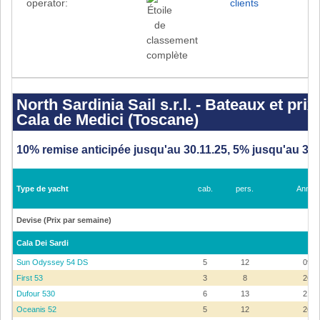
operator:
clients
North
Sardinia
Sail
North Sardinia Sail s.r.l. - Bateaux et pri
s.r.l.
Cala de Medici (Toscane)
-
Bateaux
et
prix
10% remise anticipée jusqu'au 30.11.25, 5% jusqu'au 31.
2026
-
Cala
dei
Type de yacht
cab.
pers.
Année
Sardi
(Sardigne),
Cala
Devise (Prix par semaine)
de
Medici
(Toscane)
Cala Dei Sardi
Sun Odyssey 54 DS
5
12
09
First 53
3
8
26
Dufour 530
6
13
21
Oceanis 52
5
12
26