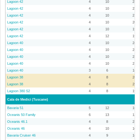
Lagoon 42
4
10
23
Lagoon 42
4
10
23
Lagoon 42
4
10
21
Lagoon 42
4
10
20
Lagoon 42
4
10
19
Lagoon 42
4
12
19
Lagoon 40
4
10
24
Lagoon 40
4
10
23
Lagoon 40
4
10
22
Lagoon 40
4
10
21
Lagoon 40
3
6
18
Lagoon 38
4
8
26
Lagoon 38
4
8
25
Lagoon 380 S2
4
8
19
Cala de Medici (Tuscane)
Bavaria 51
5
12
16
Oceanis 50 Family
6
13
12
Oceanis 46.1
4
8
23
Oceanis 46
4
10
10
Bavaria Cruiser 46
4
9
16