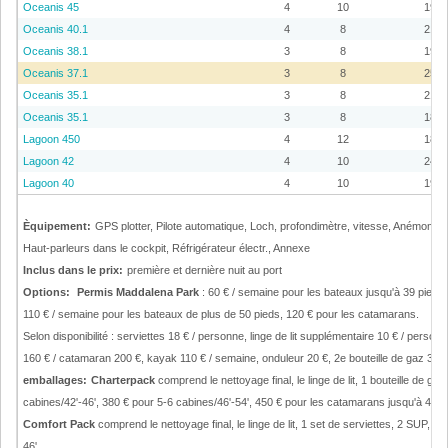
Oceanis 45
4
10
19
Oceanis 40.1
4
8
21
Oceanis 38.1
3
8
19
Oceanis 37.1
3
8
25
Oceanis 35.1
3
8
21
Oceanis 35.1
3
8
18
Lagoon 450
4
12
18
Lagoon 42
4
10
24
Lagoon 40
4
10
19
Èquipement:
GPS plotter, Pilote automatique, Loch, profondimètre, vitesse, Anémomèt
Haut-parleurs dans le cockpit, Réfrigérateur électr., Annexe
Inclus dans le prix:
première et dernière nuit au port
Options:
Permis Maddalena Park
: 60 € / semaine pour les bateaux jusqu'à 39 pieds,
110 € / semaine pour les bateaux de plus de 50 pieds, 120 € pour les catamarans.
Selon disponibilité : serviettes 18 € / personne, linge de lit supplémentaire 10 € / pers
160 € / catamaran 200 €, kayak 110 € / semaine, onduleur 20 €, 2e bouteille de gaz 30 
emballages:
Charterpack
comprend le nettoyage final, le linge de lit, 1 bouteille de 
cabines/42'-46', 380 € pour 5-6 cabines/46'-54', 450 € pour les catamarans jusqu'à 44',
Comfort Pack
comprend le nettoyage final, le linge de lit, 1 set de serviettes, 2 SUP,
46'