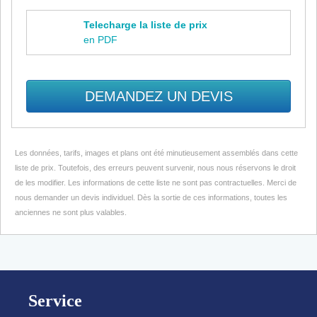
Telecharge la liste de prix
en PDF
DEMANDEZ UN DEVIS
Les données, tarifs, images et plans ont été minutieusement assemblés dans cette
liste de prix. Toutefois, des erreurs peuvent survenir, nous nous réservons le droit
de les modifier. Les informations de cette liste ne sont pas contractuelles. Merci de
nous demander un devis individuel. Dès la sortie de ces informations, toutes les
anciennes ne sont plus valables.
Footer
Service