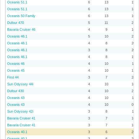
Oceanis 51.1
6
13
19
Oceanis 51.1
6
13
18
Oceanis 50 Family
6
13
10
Dufour 470
5
11
21
Bavaria Cruiser 46
4
9
16
Oceanis 46.1
5
10
23
Oceanis 46.1
4
8
20
Oceanis 46.1
3
8
20
Oceanis 46.1
4
8
19
Oceanis 46
4
10
11
Oceanis 45
4
10
17
First 44
3
7
24
Sun Odyssey 44i
4
10
10
Dufour 430
4
10
21
Oceanis 43
4
10
11
Oceanis 43
4
10
09
Sun Odyssey 42i
3
8
11
Bavaria Cruiser 41
3
7
16
Bavaria Cruiser 41
3
7
16
Oceanis 40.1
3
6
25
Oceanis 40.1
3
6
24