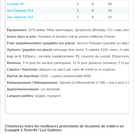
Oceanis 43
3
8
08
Sun Odyssey 419
3
8
19
Sun Odyssey 410
3
8
24
Èquipement:
GPS plotter, Pilote automatique, Sprayhood, Biminitop, CD / radio, Annex
Inclus dans le prix:
Première et dernière nuit au ponton d'Alboran Charter.
Frais supplémentaires (payables sur place):
Service Portuaire (payable sur place): 
Options:
(payable sur place)
nettoyage final: mono. 3 cabines €100, mono. 4 cabine
linge de lit: €20/pers., serviette supplémentaire: €5, coussins de cockpit: €5/personne/lo
Remises:
5 % pour les anciens participants, 10 % pour plusieurs semaines, 5 % pour l
Caution / franchise:
déposer sur place par carte de crédit ou en espèces.
Rachat de franchise:
€220 + caution remboursable €600
Embarquement / Débarquement:
Samedi 16:00h/vendredi 17:00h + nuit à bord à 09:
Approvisionnement:
sur demande
Langues parlées:
anglais, espagnol
Choisissez entre les meilleures promotions de locations de voiliers en
Espagne à Tenerife / Las Galletas: