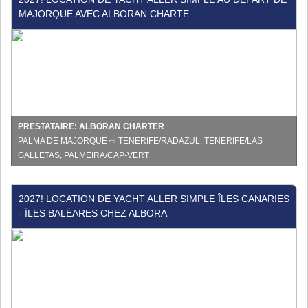
Location
MAJORQUE AVEC ALBORAN CHARTE
de
yacht
aller
simple
au
départ
de
Majorque
PRESTATAIRE: ALBORAN CHARTER
avec
PALMA DE MAJORQUE ⇨ TENERIFE/RADAZUL, TENERIFE/LAS
Alboran
GALLETAS, PALMEIRA/CAP-VERT
Charte
2027!
2027! LOCATION DE YACHT ALLER SIMPLE ÎLES CANARIES
Location
- ÎLES BALÉARES CHEZ ALBORA
de
yacht
aller
simple
Îles
Canaries