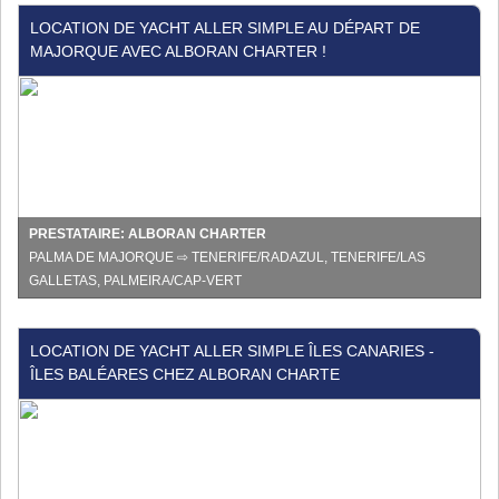
Location
LOCATION DE YACHT ALLER SIMPLE AU DÉPART DE
de
MAJORQUE AVEC ALBORAN CHARTER !
yacht
aller
simple
au
départ
de
Majorque
avec
PRESTATAIRE: ALBORAN CHARTER
Alboran
PALMA DE MAJORQUE ⇨ TENERIFE/RADAZUL, TENERIFE/LAS
Charter
GALLETAS, PALMEIRA/CAP-VERT
!
Location
LOCATION DE YACHT ALLER SIMPLE ÎLES CANARIES -
de
ÎLES BALÉARES CHEZ ALBORAN CHARTE
yacht
aller
simple
Îles
Canaries