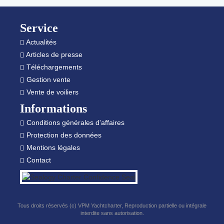
Footer
Service
Actualités
Articles de presse
Téléchargements
Gestion vente
Vente de voiliers
Informations
Conditions générales d'affaires
Protection des données
Mentions légales
Contact
Tous droits réservés (c) VPM Yachtcharter, Reproduction partielle ou intégrale
interdite sans autorisation.