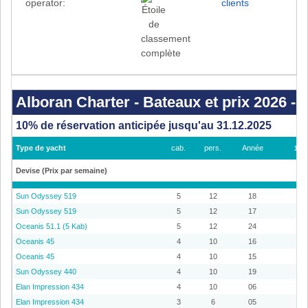
operator:
clients
Alboran
Charter
-
Alboran Charter - Bateaux et prix 2026 - T
Bateaux
et
prix
10% de réservation anticipée jusqu'au 31.12.2025
2026
-
Type de yacht
cab.
pers.
Année
13.1
Tenerife
/
Las
Devise (Prix par semaine)
Galletas
Sun Odyssey 519
5
12
18
Sun Odyssey 519
5
12
17
Oceanis 51.1 (5 Kab)
5
12
24
Oceanis 45
4
10
16
Oceanis 45
4
10
15
Sun Odyssey 440
4
10
19
Elan Impression 434
4
10
06
Elan Impression 434
3
6
05