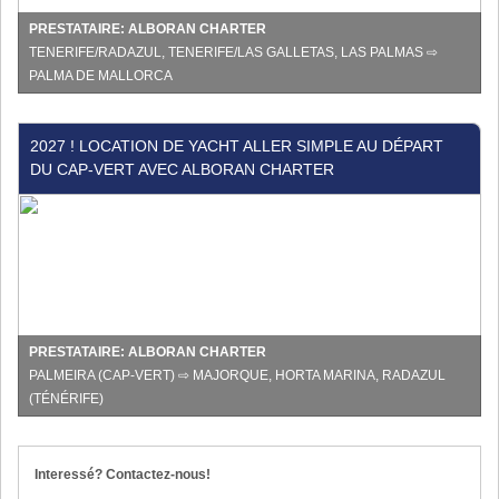
-
Îles
PRESTATAIRE: ALBORAN CHARTER
Baléares
TENERIFE/RADAZUL, TENERIFE/LAS GALLETAS, LAS PALMAS ⇨
chez
PALMA DE MALLORCA
Albora
2027
2027 ! LOCATION DE YACHT ALLER SIMPLE AU DÉPART
!
DU CAP-VERT AVEC ALBORAN CHARTER
Location
de
yacht
aller
simple
au
départ
du
PRESTATAIRE: ALBORAN CHARTER
Cap-
PALMEIRA (CAP-VERT) ⇨ MAJORQUE, HORTA MARINA, RADAZUL
Vert
(TÉNÉRIFE)
avec
Alboran
Charter
Interessé? Contactez-nous!