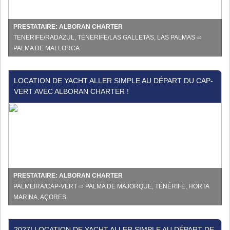
-
Îles
Baléares
PRESTATAIRE: ALBORAN CHARTER
chez
TENERIFE/RADAZUL, TENERIFE/LAS GALLETAS, LAS PALMAS ⇨
Alboran
PALMA DE MALLORCA
Charte
Location
LOCATION DE YACHT ALLER SIMPLE AU DÉPART DU CAP-
de
VERT AVEC ALBORAN CHARTER !
yacht
aller
simple
au
départ
du
Cap-
Vert
PRESTATAIRE: ALBORAN CHARTER
avec
PALMEIRA/CAP-VERT ⇨ PALMA DE MAJORQUE, TÉNÉRIFE, HORTA
Alboran
MARINA, AÇORES
Charter
!
2027!
2027! LOCATION DE YACHT ALLER SIMPLE AU DÉPART DE