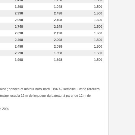
1.498
1.198
1.500
1.298
1.048
1.500
2.998
2.498
1.500
2.998
2.498
1.500
2.748
2.248
1.500
2.698
2.198
1.500
2.498
2.098
1.500
2.498
2.098
1.500
2.298
1.898
1.500
1.998
1.698
1.500
ine ; annexe et moteur hors-bord : 196 € / semaine. Literie (oreillers,
emaine jusqu'à 12 m de longueur du bateau, à partir de 12 m de
de 20%.