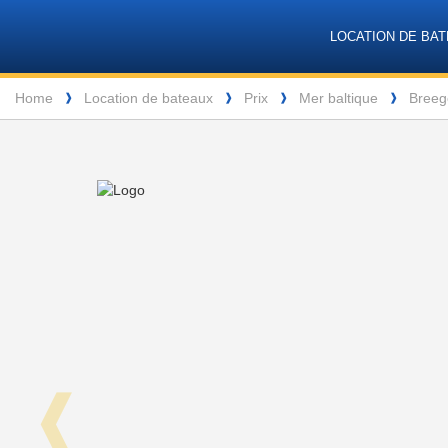
VPM
Header
Navigation
LOCATION DE BA
Yachtcharter
Breadcrumb
Home
Location de bateaux
Prix
Mer baltique
Breeg
❱
❱
❱
❱
❰