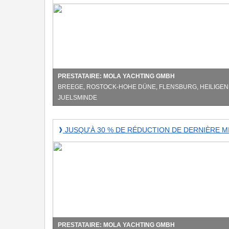
5%
de
réduction
sur
vos
vacances
de
PRESTATAIRE: MOLA YACHTING GMBH
Pâques
BREEGE, ROSTOCK-HOHE DÜNE, FLENSBURG, HEILIGEN
à
ELSMINDE
la
mer
Jusqu'à
JUSQU'À 30 % DE RÉDUCTION DE DERNIÈRE M
❱
Baltique
30
%
de
réduction
de
dernière
minute
sur
la
PRESTATAIRE: MOLA YACHTING GMBH