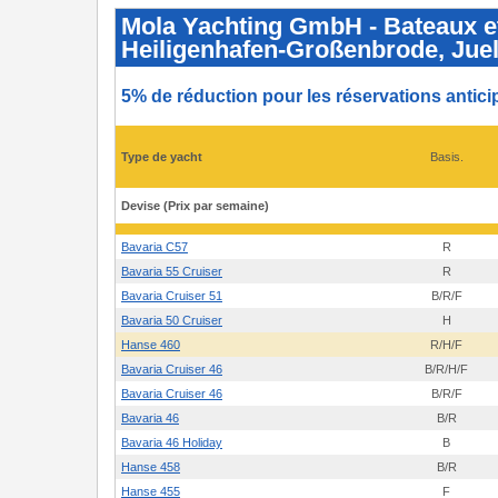
Yachting
GmbH
Mola Yachting GmbH - Bateaux et
-
Heiligenhafen-Großenbrode, Jue
Bateaux
et
prix
2026
5% de réduction pour les réservations antic
-
Breege,
Rostock-
Hohe
Type de yacht
Basis.
Düne,
Flensbourg,
Heiligenhafen-
Devise (Prix par semaine)
Großenbrode,
Juelsminde
Bavaria C57
R
Bavaria 55 Cruiser
R
Bavaria Cruiser 51
B/R/F
Bavaria 50 Cruiser
H
Hanse 460
R/H/F
Bavaria Cruiser 46
B/R/H/F
Bavaria Cruiser 46
B/R/F
Bavaria 46
B/R
Bavaria 46 Holiday
B
Hanse 458
B/R
Hanse 455
F