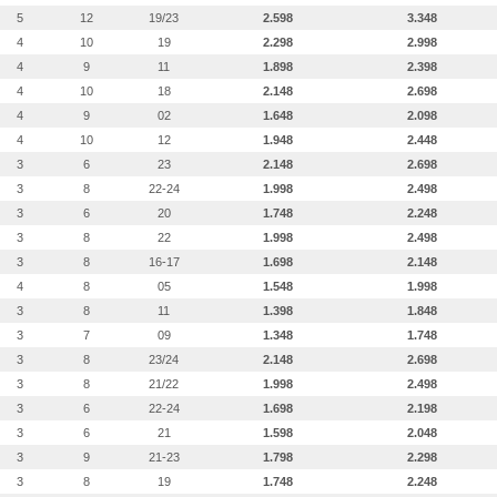
5
12
19/23
2.598
3.348
4
10
19
2.298
2.998
4
9
11
1.898
2.398
4
10
18
2.148
2.698
4
9
02
1.648
2.098
4
10
12
1.948
2.448
3
6
23
2.148
2.698
3
8
22-24
1.998
2.498
3
6
20
1.748
2.248
3
8
22
1.998
2.498
3
8
16-17
1.698
2.148
4
8
05
1.548
1.998
3
8
11
1.398
1.848
3
7
09
1.348
1.748
3
8
23/24
2.148
2.698
3
8
21/22
1.998
2.498
3
6
22-24
1.698
2.198
3
6
21
1.598
2.048
3
9
21-23
1.798
2.298
3
8
19
1.748
2.248