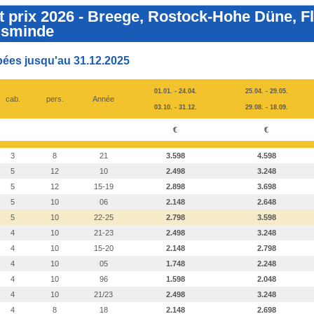
 prix 2026 - Breege, Rostock-Hohe Düne, F
lsminde
ipées jusqu'au 31.12.2025
01.01. - 24.04.
25.04. - 29.05.
cab.
pers.
Année
03.10. - 31.12.
29.08. - 18.09.
€
€
3
8
21
3.598
4.598
5
12
10
2.498
3.248
5
12
15-19
2.898
3.698
5
10
06
2.148
2.648
5
10
22-25
2.798
3.598
4
10
21-23
2.498
3.248
4
10
15-20
2.148
2.798
4
10
05
1.748
2.248
4
10
96
1.598
2.048
4
10
21/23
2.498
3.248
4
8
18
2.148
2.698