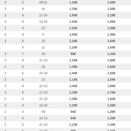
3
6
08/10
1.198
1.598
3
8
14
1.198
1.598
3
6
21-24
1.698
2.198
3
8
14-20
1.548
1.998
2
4
22
1.548
1.998
3
8
0
1.098
1.498
3
6
10
1.248
1.648
6
11
1.248
1.648
3
7
09
998
1.348
3
8
21-24
1.448
1.898
2
6
26
1.398
1.848
2
6
22-24
1.498
1.948
3
6
10
1.148
1.548
3
8
22-23
1.448
1.898
3
8
17-19
1.348
1.748
2
6
21-23
1.398
1.848
2
4
18-20
1.298
1.698
2
4
09
948
1.298
2
6
10-13
948
1.298
2
6
21-24
1.148
1.548