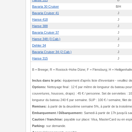
Hanse 315
B
Bavaria 30 Cruiser
B/H
Bavaria Cruiser 41
J
Hanse 418
J
Hanse 388
J
Bavaria Cruiser 37
J
Hanse 348 (3 Cab.)
J
Dehler 34
J
Bavaria Cruiser 34 (2 Cab.)
J
Hanse 315
J
B = Breege; R = Rostock-Hohe Düne; F = Flensburg; H = Heiligenhaf
Inclus dans le prix:
équipement d'aprés liste d'inventaire - veuillez 
Options:
Nettoyage final : 12 € par mètre de longueur du bateau pour l
couvertures, housses, draps) : 45 € / personne. Set de serviettes : 1
longueur du bateau 240 € par semaine. SUP : 100 € / semaine, filet de 
Remises:
à partir de la deuxième semaine 5%, à partir de la trois
Embarquement / Débarquement:
Samedi à partir de 17h jusqu'à s
Caution / franchise:
payable sur place: Visa, MasterCard ou en esp
Parking:
sur demande.