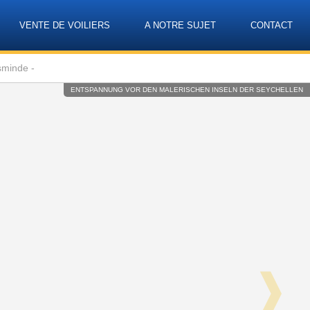
VENTE DE VOILIERS
A NOTRE SUJET
CONTACT
Language
sminde -
ENTSPANNUNG VOR DEN MALERISCHEN INSELN DER SEYCHELLEN
❱