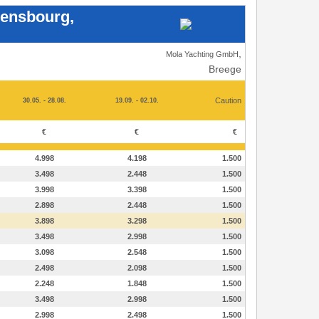
lensbourg,
,
Mola Yachting GmbH
Breege
Caution
30.05. - 28.08.
19.09. - 02.10.
€
€
€
4.998
4.198
1.500
3.498
2.448
1.500
3.998
3.398
1.500
2.898
2.448
1.500
3.898
3.298
1.500
3.498
2.998
1.500
3.098
2.548
1.500
2.498
2.098
1.500
2.248
1.848
1.500
3.498
2.998
1.500
2.998
2.498
1.500