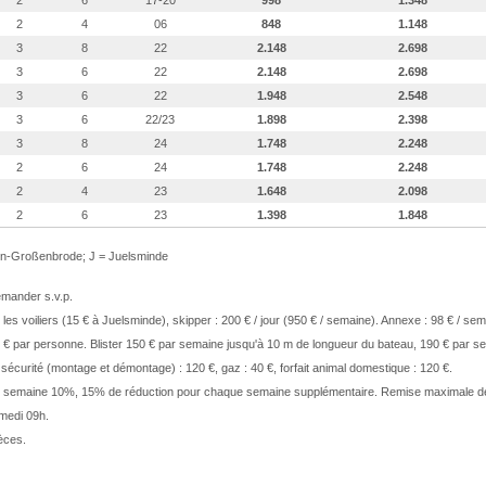
2
6
17-20
998
1.348
2
4
06
848
1.148
3
8
22
2.148
2.698
3
6
22
2.148
2.698
3
6
22
1.948
2.548
3
6
22/23
1.898
2.398
3
8
24
1.748
2.248
2
6
24
1.748
2.248
2
4
23
1.648
2.098
2
6
23
1.398
1.848
en-Großenbrode; J = Juelsminde
demander s.v.p.
es voiliers (15 € à Juelsminde), skipper : 200 € / jour (950 € / semaine). Annexe : 98 € / sema
0 € par personne. Blister 150 € par semaine jusqu'à 10 m de longueur du bateau, 190 € par s
sécurité (montage et démontage) : 120 €, gaz : 40 €, forfait animal domestique : 120 €.
ième semaine 10%, 15% de réduction pour chaque semaine supplémentaire. Remise maximale 
amedi 09h.
èces.