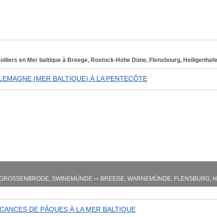
 voiliers en Mer baltique à Breege, Rostock-Hohe Düne, Flensbourg, Heiligenha
ALLEMAGNE (MER BALTIQUE) À LA PENTECÔTE
-GROSSENBRODE, SWINEMÜNDE ⇨ BREEGE, WARNEMÜNDE, FLENSBURG, HE
ACANCES DE PÂQUES À LA MER BALTIQUE