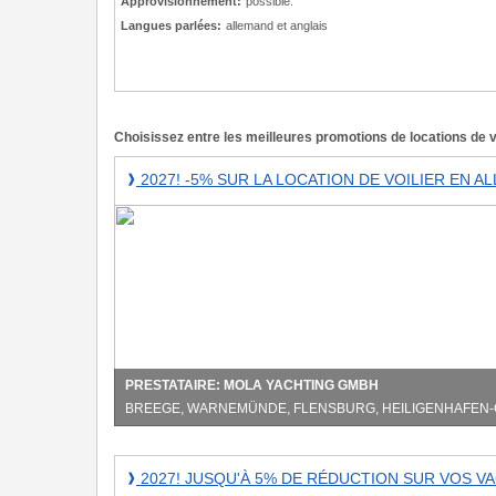
Approvisionnement:
possible.
Langues parlées:
allemand et anglais
Choisissez entre les meilleures promotions de locations de
2027!
2027! -5% SUR LA LOCATION DE VOILIER EN 
❱
-5%
sur
la
location
de
voilier
en
Allemagne
(Mer
PRESTATAIRE: MOLA YACHTING GMBH
Baltique)
BREEGE, WARNEMÜNDE, FLENSBURG, HEILIGENHAFEN
à
la
2027!
2027! JUSQU'À 5% DE RÉDUCTION SUR VOS V
❱
Pentecôte
Jusqu'à