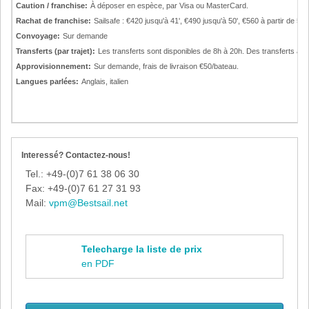
Caution / franchise:
À déposer en espèce, par Visa ou MasterCard.
Rachat de franchise:
Sailsafe : €420 jusqu'à 41', €490 jusqu'à 50', €560 à partir de 51',
Convoyage:
Sur demande
Transferts (par trajet):
Les transferts sont disponibles de 8h à 20h. Des transferts à 
Approvisionnement:
Sur demande, frais de livraison €50/bateau.
Langues parlées:
Anglais, italien
Interessé? Contactez-nous!
Tel.: +49-(0)7 61 38 06 30
Fax: +49-(0)7 61 27 31 93
Mail:
vpm@Bestsail.net
Telecharge la liste de prix
en PDF