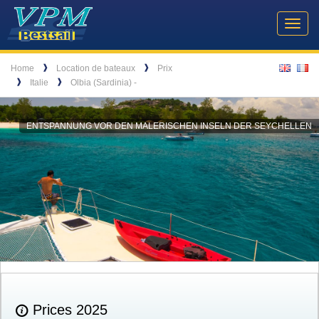
Header
VPM
Navigation
Toggl
Yachtcharter
navig
Breadcrumb
Language
❱
❱
Home
Location de bateaux
Prix
❱
❱
Italie
Olbia (Sardinia) -
ENTSPANNUNG VOR DEN MALERISCHEN INSELN DER SEYCHELLEN
Prices 2025