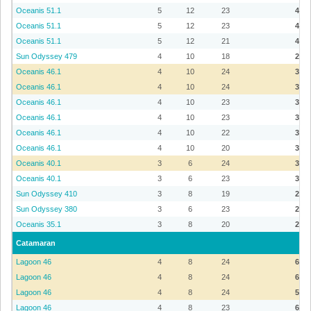
Oceanis 51.1
5
12
23
4.59
Oceanis 51.1
5
12
23
4.59
Oceanis 51.1
5
12
21
4.29
Sun Odyssey 479
4
10
18
2.99
Oceanis 46.1
4
10
24
3.69
Oceanis 46.1
4
10
24
3.59
Oceanis 46.1
4
10
23
3.59
Oceanis 46.1
4
10
23
3.59
Oceanis 46.1
4
10
22
3.49
Oceanis 46.1
4
10
20
3.29
Oceanis 40.1
3
6
24
3.29
Oceanis 40.1
3
6
23
3.09
Sun Odyssey 410
3
8
19
2.69
Sun Odyssey 380
3
6
23
2.89
Oceanis 35.1
3
8
20
2.19
Catamaran
Lagoon 46
4
8
24
6.19
Lagoon 46
4
8
24
6.19
Lagoon 46
4
8
24
5.99
Lagoon 46
4
8
23
6.09