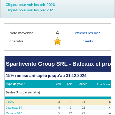
Cliquez pour voir les prix 2026
Cliquez pour voir les prix 2027
4
Note moyenne
Afficher les avis
operator:
clients
Spartivento
Group
SRL
-
Spartivento Group SRL - Bateaux et prix 2
Bateaux
et
prix
15% remise anticipée jusqu'au 31.12.2024
2025
-
Olbia
Type de yacht
cab.
pers.
Année
Low Season - 
(Sardinia)
Devise (Prix par semaine)
€
First 53
3
8
24
5.09
Jeanneau 54
4
9
22
4.79
Oceanis 51.1
5
12
23
4.59