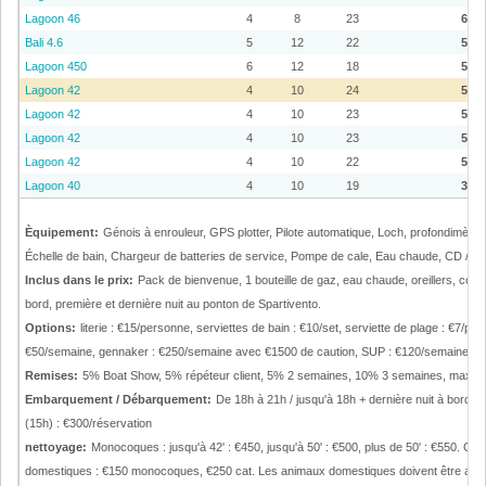
Lagoon 46
4
8
23
6.09
Bali 4.6
5
12
22
5.99
Lagoon 450
6
12
18
5.49
Lagoon 42
4
10
24
5.09
Lagoon 42
4
10
23
5.29
Lagoon 42
4
10
23
5.29
Lagoon 42
4
10
22
5.19
Lagoon 40
4
10
19
3.99
Èquipement:
Génois à enrouleur, GPS plotter, Pilote automatique, Loch, profondimètr
Échelle de bain, Chargeur de batteries de service, Pompe de cale, Eau chaude, CD / rad
Inclus dans le prix:
Pack de bienvenue, 1 bouteille de gaz, eau chaude, oreillers, cou
bord, première et dernière nuit au ponton de Spartivento.
Options:
literie : €15/personne, serviettes de bain : €10/set, serviette de plage : €7/
€50/semaine, gennaker : €250/semaine avec €1500 de caution, SUP : €120/semaine, kay
Remises:
5% Boat Show, 5% répéteur client, 5% 2 semaines, 10% 3 semaines, max. ré
Embarquement / Débarquement:
De 18h à 21h / jusqu'à 18h + dernière nuit à bord ju
(15h) : €300/réservation
nettoyage:
Monocoques : jusqu'à 42' : €450, jusqu'à 50' : €500, plus de 50' : €550. Cat
domestiques : €150 monocoques, €250 cat. Les animaux domestiques doivent être ann