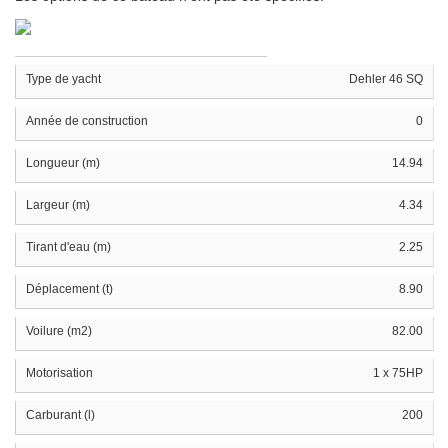
Type de yacht
Dehler 46 SQ
Année de construction
0
Longueur (m)
14.94
Largeur (m)
4.34
Tirant d'eau (m)
2.25
Déplacement (t)
8.90
Voilure (m2)
82.00
Motorisation
1 x 75HP
Carburant (l)
200