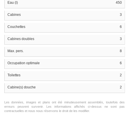
Eau (l)
450
Cabines
3
Couchettes
6
Cabines doubles
3
Max. pers.
8
Occupation optimale
6
Toilettes
2
Cabine(s) douche
2
Les données, images et plans ont été minutieusement assemblés, toutefois des
erreurs peuvent survenir. Les informations affichés ci-dessus ne sont pas
contractuelles et nous nous réservons le droit de les modifier.