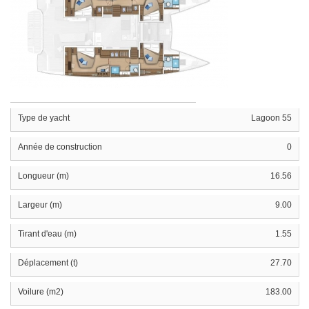
Type de yacht
Lagoon 55
Année de construction
0
Longueur (m)
16.56
Largeur (m)
9.00
Tirant d'eau (m)
1.55
Déplacement (t)
27.70
Voilure (m2)
183.00