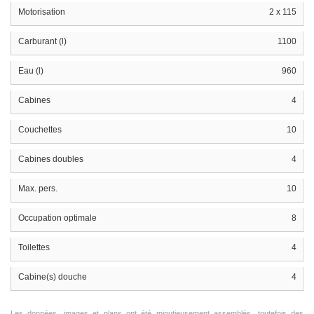
Motorisation
2 x 115
Carburant (l)
1100
Eau (l)
960
Cabines
4
Couchettes
10
Cabines doubles
4
Max. pers.
10
Occupation optimale
8
Toilettes
4
Cabine(s) douche
4
Les données, images et plans ont été minutieusement assemblés, toutefois des