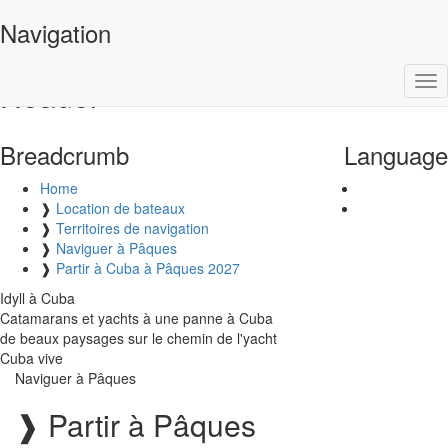
VPM Yachtcharter
Navigation
Tog
Header
nav
Breadcrumb
Language
Home
❱
Location de bateaux
❱
Territoires de navigation
❱
Naviguer à Pâques
❱
Partir à Cuba à Pâques 2027
Idyll à Cuba
Catamarans et yachts à une panne à Cuba
de beaux paysages sur le chemin de l'yacht
Cuba vive
Naviguer à Pâques
❱
Partir à Pâques