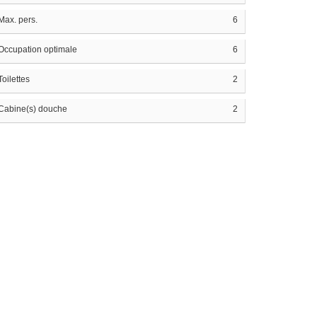
Max. pers.
6
Occupation optimale
6
Toilettes
2
Cabine(s) douche
2