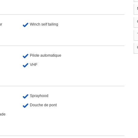
ur
Winch self tailing
Pilote automatique
VHF
Sprayhood
Douche de pont
nade