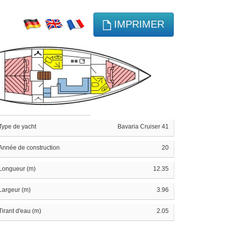
IMPRIMER
Type de yacht
Bavaria Cruiser 41
Année de construction
20
Longueur (m)
12.35
Largeur (m)
3.96
Tirant d'eau (m)
2.05