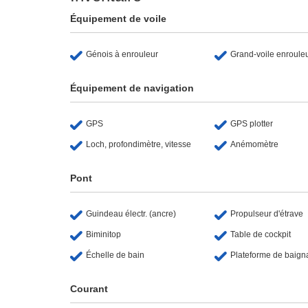
Équipement de voile
Génois à enrouleur
Grand-voile enroule
Équipement de navigation
GPS
GPS plotter
Loch, profondimètre, vitesse
Anémomètre
Pont
Guindeau électr. (ancre)
Propulseur d'étrave
Biminitop
Table de cockpit
Échelle de bain
Plateforme de baig
Courant