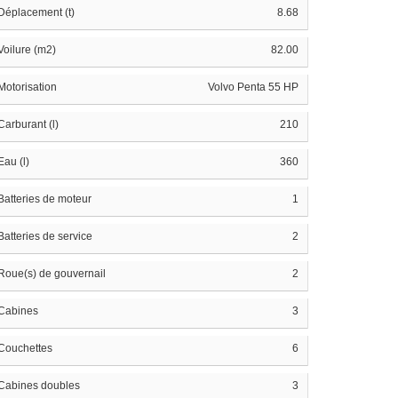
Déplacement (t)
8.68
Voilure (m2)
82.00
Motorisation
Volvo Penta 55 HP
Carburant (l)
210
Eau (l)
360
Batteries de moteur
1
Batteries de service
2
Roue(s) de gouvernail
2
Cabines
3
Couchettes
6
Cabines doubles
3