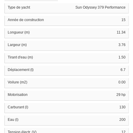
Type de yacht
Sun Odyssey 379 Performance
Année de construction
15
Longueur (m)
11.34
Largeur (m)
3.76
Tirant d'eau (m)
1.50
Déplacement (t)
6.7
Voilure (m2)
0.00
Motorisation
29 hp
Carburant (l)
130
Eau (l)
200
Tension électr. (V)
12