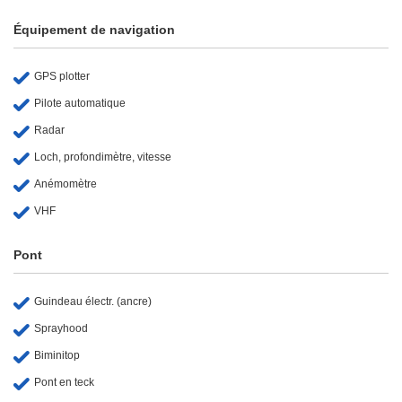
Équipement de navigation
GPS plotter
Pilote automatique
Radar
Loch, profondimètre, vitesse
Anémomètre
VHF
Pont
Guindeau électr. (ancre)
Sprayhood
Biminitop
Pont en teck