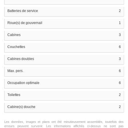
Batteries de service
2
Roue(s) de gouvernail
1
Cabines
3
Couchettes
6
Cabines doubles
3
Max. pers.
6
Occupation optimale
6
Toilettes
2
Cabine(s) douche
2
Les données, images et plans ont été minutieusement assemblés, toutefois des
erreurs peuvent survenir. Les informations affichés ci-dessus ne sont pas