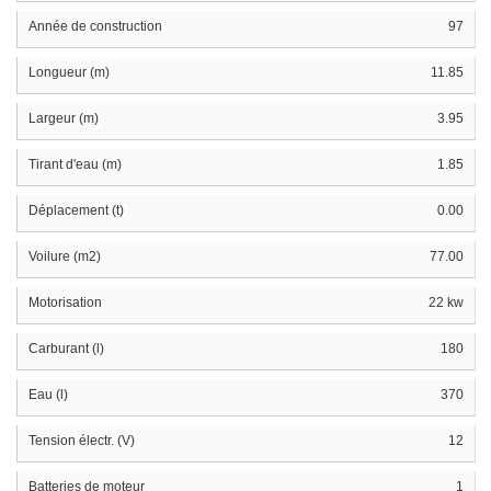
Année de construction
97
Longueur (m)
11.85
Largeur (m)
3.95
Tirant d'eau (m)
1.85
Déplacement (t)
0.00
Voilure (m2)
77.00
Motorisation
22 kw
Carburant (l)
180
Eau (l)
370
Tension électr. (V)
12
Batteries de moteur
1