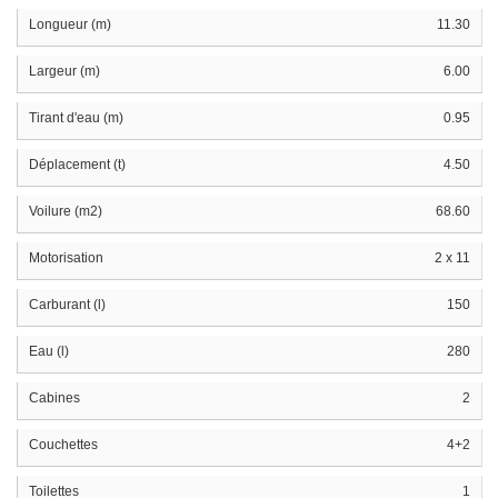
Longueur (m)
11.30
Largeur (m)
6.00
Tirant d'eau (m)
0.95
Déplacement (t)
4.50
Voilure (m2)
68.60
Motorisation
2 x 11
Carburant (l)
150
Eau (l)
280
Cabines
2
Couchettes
4+2
Toilettes
1