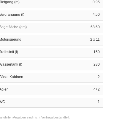
Tiefgang (m)
0.95
Verdrängung (t)
4.50
Segelfläche (qm)
68.60
Motorisierung
2 x 11
Treibstoff (l)
150
Wassertank (l)
280
Gäste Kabinen
2
Kojen
4+2
WC
1
eführten Angaben sind nicht Vertragsbestandteil.