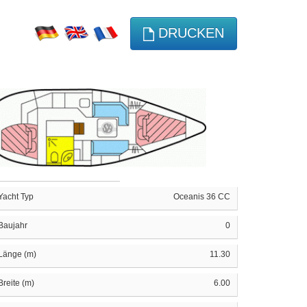
DRUCKEN
Yacht Typ
Oceanis 36 CC
Baujahr
0
Länge (m)
11.30
Breite (m)
6.00