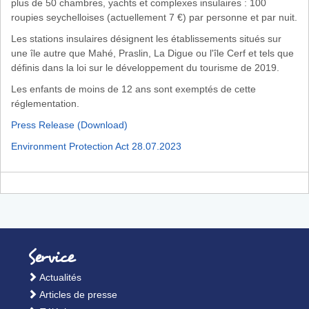
plus de 50 chambres, yachts et complexes insulaires : 100
roupies seychelloises (actuellement 7 €) par personne et par nuit.
Les stations insulaires désignent les établissements situés sur
une île autre que Mahé, Praslin, La Digue ou l'île Cerf et tels que
définis dans la loi sur le développement du tourisme de 2019.
Les enfants de moins de 12 ans sont exemptés de cette
réglementation.
Press Release (Download)
Environment Protection Act 28.07.2023
Footer
Service
Actualités
Articles de presse