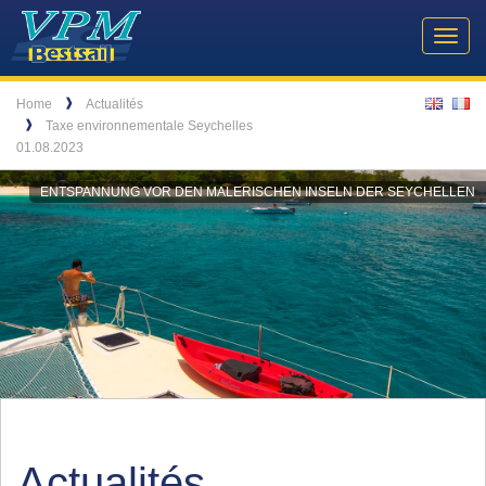
Header
VPM
Navigation
Toggl
Yachtcharter
navig
Breadcrumb
Language
❱
Home
Actualités
❱
Taxe environnementale Seychelles
01.08.2023
ENTSPANNUNG VOR DEN MALERISCHEN INSELN DER SEYCHELLEN
Actualités