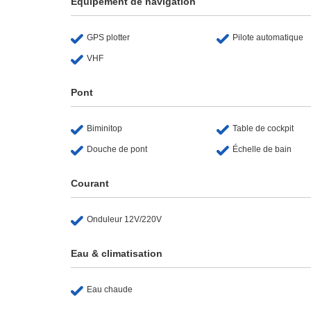
Équipement de navigation
GPS plotter
Pilote automatique
VHF
Pont
Biminitop
Table de cockpit
Douche de pont
Échelle de bain
Courant
Onduleur 12V/220V
Eau & climatisation
Eau chaude