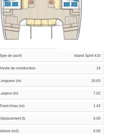
Type de yacht
Island Spirit 410
Année de construction
19
Longueur (m)
16.63
Largeur (m)
7.02
Tirant d'eau (m)
1.43
Déplacement (t)
0.00
Voilure (m2)
0.00