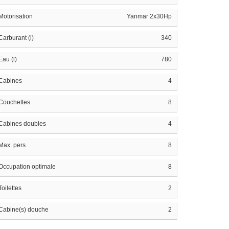
Motorisation
Yanmar 2x30Hp
Carburant (l)
340
Eau (l)
780
Cabines
4
Couchettes
8
Cabines doubles
4
Max. pers.
8
Occupation optimale
8
Toilettes
2
Cabine(s) douche
2