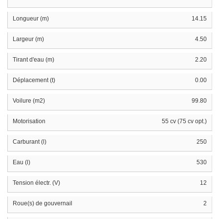
Longueur (m)
14.15
Largeur (m)
4.50
Tirant d'eau (m)
2.20
Déplacement (t)
0.00
Voilure (m2)
99.80
Motorisation
55 cv (75 cv opt.)
Carburant (l)
250
Eau (l)
530
Tension électr. (V)
12
Roue(s) de gouvernail
2