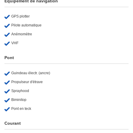
Équipement de navigation
GPS plotter
Pilote automatique
Anémomètre
VHF
Pont
Guindeau électr. (ancre)
Propulseur d'étrave
Sprayhood
Biminitop
Pont en teck
Courant