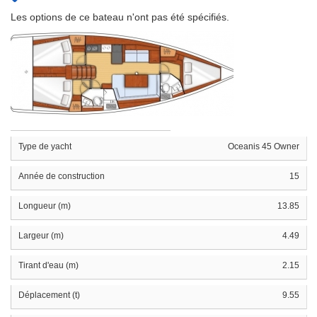
Les options de ce bateau n'ont pas été spécifiés.
Type de yacht
Oceanis 45 Owner
Année de construction
15
Longueur (m)
13.85
Largeur (m)
4.49
Tirant d'eau (m)
2.15
Déplacement (t)
9.55