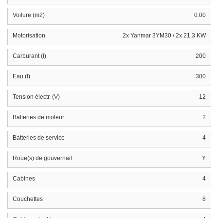
Voilure (m2)
0.00
Motorisation
2x Yanmar 3YM30 / 2x 21,3 KW
Carburant (l)
200
Eau (l)
300
Tension électr. (V)
12
Batteries de moteur
2
Batteries de service
4
Roue(s) de gouvernail
Y
Cabines
4
Couchettes
8