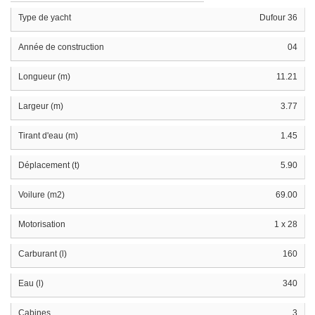
Type de yacht
Dufour 36
Année de construction
04
Longueur (m)
11.21
Largeur (m)
3.77
Tirant d'eau (m)
1.45
Déplacement (t)
5.90
Voilure (m2)
69.00
Motorisation
1 x 28
Carburant (l)
160
Eau (l)
340
Cabines
3