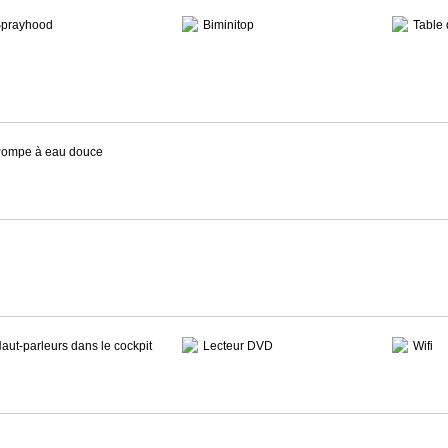
prayhood
Biminitop
Table 
ompe à eau douce
aut-parleurs dans le cockpit
Lecteur DVD
Wifi