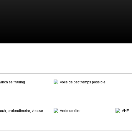
inch self tailing
Voile de petit temps possible
och, profondimètre, vitesse
Anémomètre
VHF