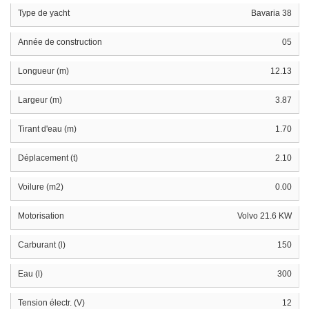
Type de yacht
Bavaria 38
Année de construction
05
Longueur (m)
12.13
Largeur (m)
3.87
Tirant d'eau (m)
1.70
Déplacement (t)
2.10
Voilure (m2)
0.00
Motorisation
Volvo 21.6 KW
Carburant (l)
150
Eau (l)
300
Tension électr. (V)
12