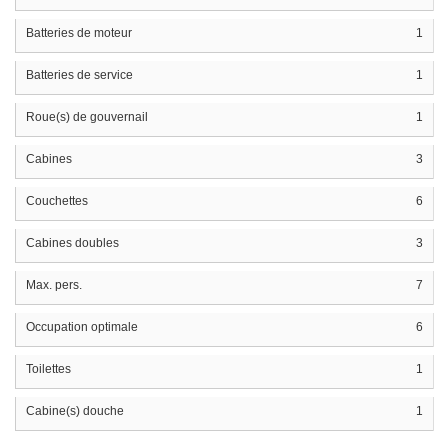
Batteries de moteur
1
Batteries de service
1
Roue(s) de gouvernail
1
Cabines
3
Couchettes
6
Cabines doubles
3
Max. pers.
7
Occupation optimale
6
Toilettes
1
Cabine(s) douche
1