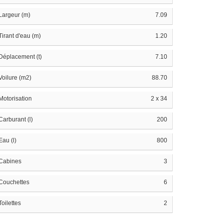
Largeur (m)
7.09
Tirant d'eau (m)
1.20
Déplacement (t)
7.10
Voilure (m2)
88.70
Motorisation
2 x 34
Carburant (l)
200
Eau (l)
800
Cabines
3
Couchettes
6
Toilettes
2