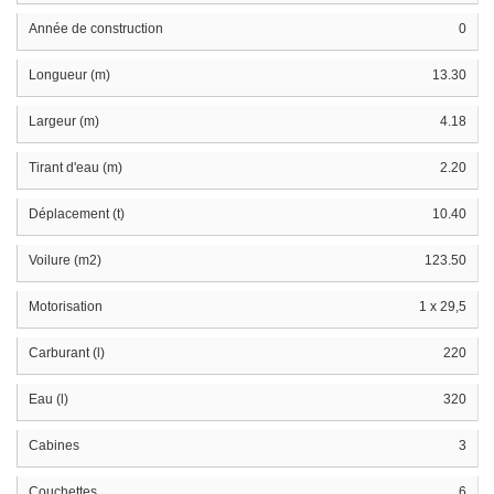
Année de construction
0
Longueur (m)
13.30
Largeur (m)
4.18
Tirant d'eau (m)
2.20
Déplacement (t)
10.40
Voilure (m2)
123.50
Motorisation
1 x 29,5
Carburant (l)
220
Eau (l)
320
Cabines
3
Couchettes
6