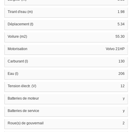
Tirant d'eau (m)
1.98
Déplacement (t)
5.34
Voilure (m2)
55.30
Motorisation
Volvo 21HP
Carburant (l)
130
Eau (l)
206
Tension électr. (V)
12
Batteries de moteur
y
Batteries de service
y
Roue(s) de gouvernail
2