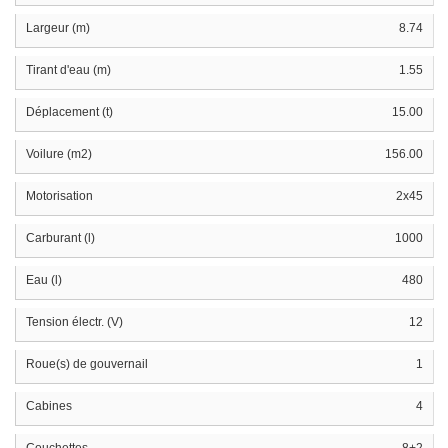
Largeur (m)
8.74
Tirant d'eau (m)
1.55
Déplacement (t)
15.00
Voilure (m2)
156.00
Motorisation
2x45
Carburant (l)
1000
Eau (l)
480
Tension électr. (V)
12
Roue(s) de gouvernail
1
Cabines
4
Couchettes
8+2