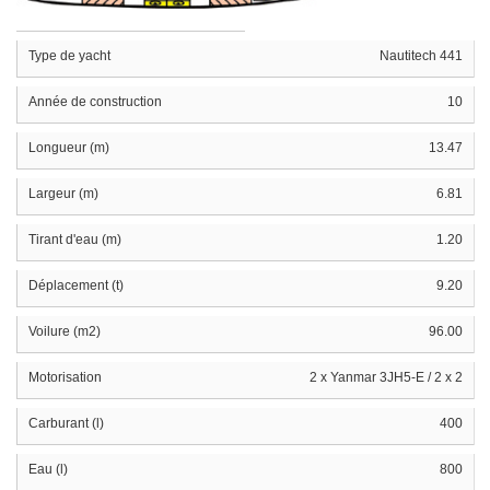
Type de yacht
Nautitech 441
Année de construction
10
Longueur (m)
13.47
Largeur (m)
6.81
Tirant d'eau (m)
1.20
Déplacement (t)
9.20
Voilure (m2)
96.00
Motorisation
2 x Yanmar 3JH5-E / 2 x 2
Carburant (l)
400
Eau (l)
800