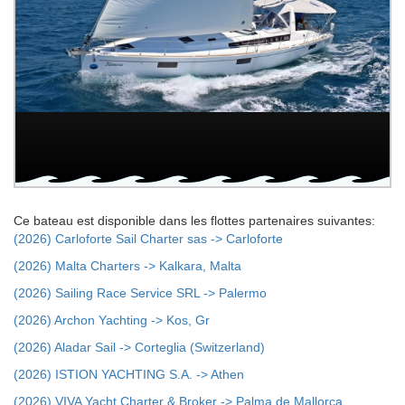
Ce bateau est disponible dans les flottes partenaires suivantes:
(2026) Carloforte Sail Charter sas -> Carloforte
(2026) Malta Charters -> Kalkara, Malta
(2026) Sailing Race Service SRL -> Palermo
(2026) Archon Yachting -> Kos, Gr
(2026) Aladar Sail -> Corteglia (Switzerland)
(2026) ISTION YACHTING S.A. -> Athen
(2026) VIVA Yacht Charter & Broker -> Palma de Mallorca