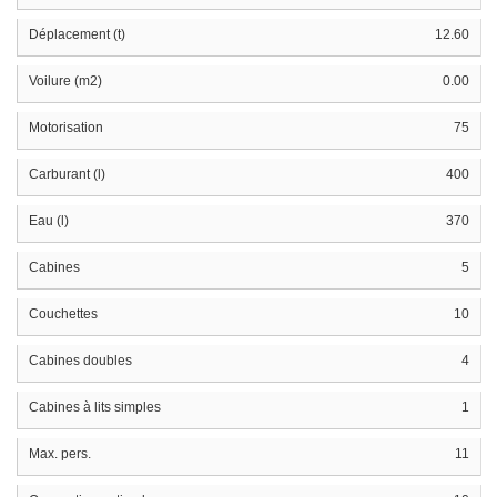
Déplacement (t)
12.60
Voilure (m2)
0.00
Motorisation
75
Carburant (l)
400
Eau (l)
370
Cabines
5
Couchettes
10
Cabines doubles
4
Cabines à lits simples
1
Max. pers.
11