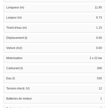
Longueur (m)
11.95
Largeur (m)
6.73
Tirant d'eau (m)
1.15
Déplacement (t)
0.00
Voilure (m2)
0.00
Motorisation
2 x 22 kw
Carburant (l)
300
Eau (l)
530
Tension électr. (V)
12
Batteries de moteur
1