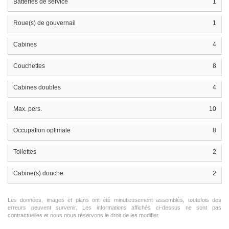
Batteries de service
1
Roue(s) de gouvernail
1
Cabines
4
Couchettes
8
Cabines doubles
4
Max. pers.
10
Occupation optimale
8
Toilettes
2
Cabine(s) douche
2
Les données, images et plans ont été minutieusement assemblés, toutefois des
erreurs peuvent survenir. Les informations affichés ci-dessus ne sont pas
contractuelles et nous nous réservons le droit de les modifier.