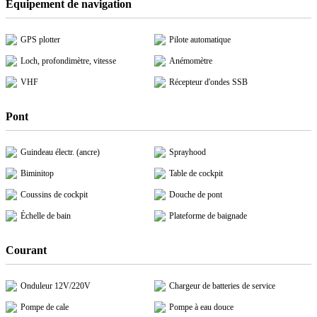
Équipement de navigation
GPS plotter
Pilote automatique
Loch, profondimètre, vitesse
Anémomètre
VHF
Récepteur d'ondes SSB
Pont
Guindeau électr. (ancre)
Sprayhood
Biminitop
Table de cockpit
Coussins de cockpit
Douche de pont
Échelle de bain
Plateforme de baignade
Courant
Onduleur 12V/220V
Chargeur de batteries de service
Pompe de cale
Pompe à eau douce