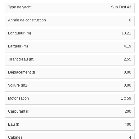
Type de yacht
Sun Fast 43
Année de construction
0
Longueur (m)
13.21
Largeur (m)
4.19
Tirant d'eau (m)
2.55
Déplacement (t)
0.00
Voilure (m2)
0.00
Motorisation
1 x 59
Carburant (l)
200
Eau (l)
400
Cabines
4