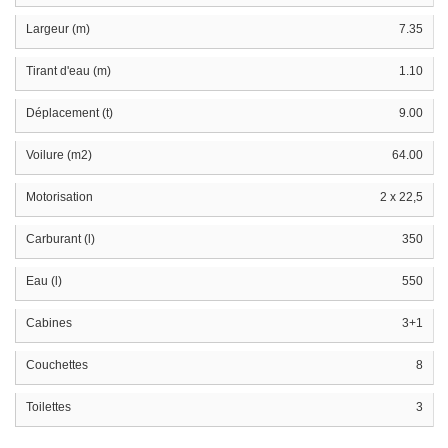
Largeur (m)
7.35
Tirant d'eau (m)
1.10
Déplacement (t)
9.00
Voilure (m2)
64.00
Motorisation
2 x 22,5
Carburant (l)
350
Eau (l)
550
Cabines
3+1
Couchettes
8
Toilettes
3