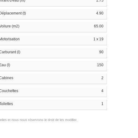
Tirant d'eau (m)
1.75
Déplacement (t)
4.90
Voilure (m2)
65.00
Motorisation
1 x 19
Carburant (l)
90
Eau (l)
150
Cabines
2
Couchettes
4
Toilettes
1
les et nous nous réservons le droit de les modifier.