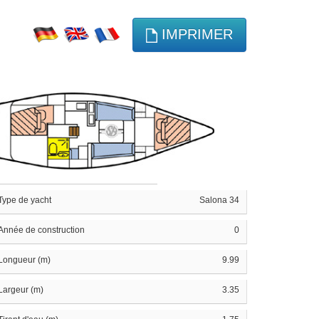
IMPRIMER
Type de yacht
Salona 34
Année de construction
0
Longueur (m)
9.99
Largeur (m)
3.35