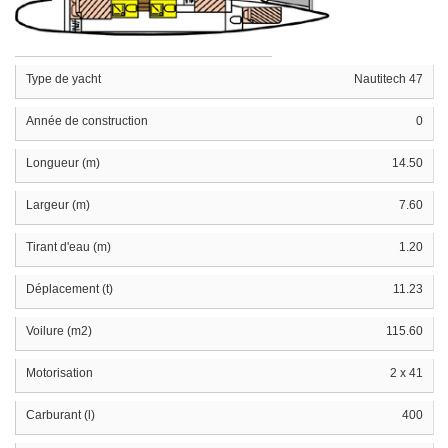
Type de yacht
Nautitech 47
Année de construction
0
Longueur (m)
14.50
Largeur (m)
7.60
Tirant d'eau (m)
1.20
Déplacement (t)
11.23
Voilure (m2)
115.60
Motorisation
2 x 41
Carburant (l)
400