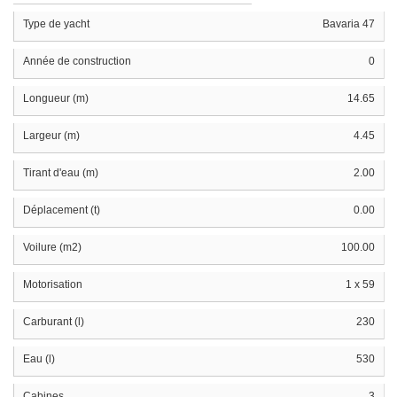
Type de yacht
Bavaria 47
Année de construction
0
Longueur (m)
14.65
Largeur (m)
4.45
Tirant d'eau (m)
2.00
Déplacement (t)
0.00
Voilure (m2)
100.00
Motorisation
1 x 59
Carburant (l)
230
Eau (l)
530
Cabines
3