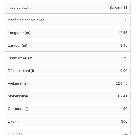
Type de yacht
Bavaria 41
Année de construction
0
Longueur (m)
12.55
Largeur (m)
3.99
Tirant d'eau (m)
1.70
Déplacement (t)
0.00
Voilure (m2)
123.75
Motorisation
1 x 41
Carburant (l)
150
Eau (l)
300
Cabines
3/4