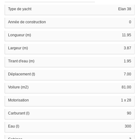
Type de yacht
Elan 38
Année de construction
0
Longueur (m)
11.95
Largeur (m)
3.87
Tirant d'eau (m)
1.95
Déplacement (t)
7.00
Voilure (m2)
81.00
Motorisation
1 x 28
Carburant (l)
90
Eau (l)
300