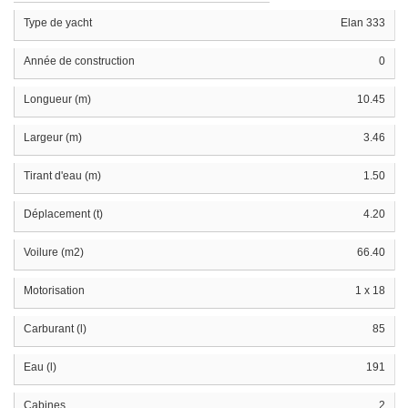
Type de yacht
Elan 333
Année de construction
0
Longueur (m)
10.45
Largeur (m)
3.46
Tirant d'eau (m)
1.50
Déplacement (t)
4.20
Voilure (m2)
66.40
Motorisation
1 x 18
Carburant (l)
85
Eau (l)
191
Cabines
2