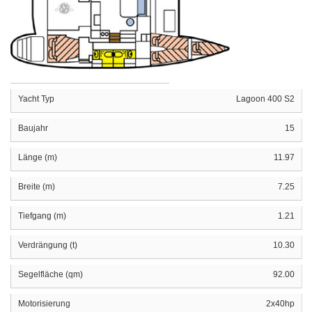
Yacht Typ
Lagoon 400 S2
Baujahr
15
Länge (m)
11.97
Breite (m)
7.25
Tiefgang (m)
1.21
Verdrängung (t)
10.30
Segelfläche (qm)
92.00
Motorisierung
2x40hp