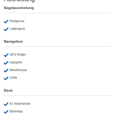
Segelausrüstung
Rollgenua
Lattengroß
Navigation
GPS Plotter
Autopilot
Windmesser
UKW
Deck
El. Ankerwinde
Biminitop