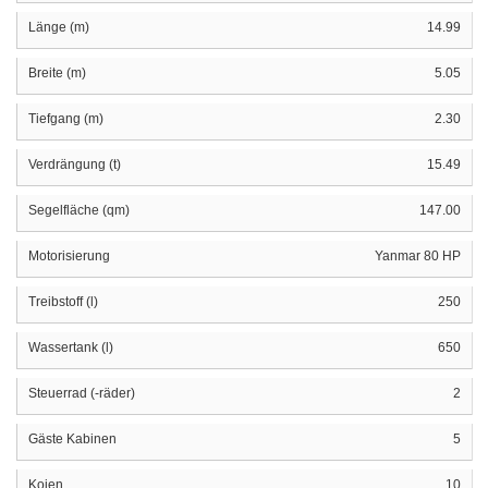
Länge (m)
14.99
Breite (m)
5.05
Tiefgang (m)
2.30
Verdrängung (t)
15.49
Segelfläche (qm)
147.00
Motorisierung
Yanmar 80 HP
Treibstoff (l)
250
Wassertank (l)
650
Steuerrad (-räder)
2
Gäste Kabinen
5
Kojen
10