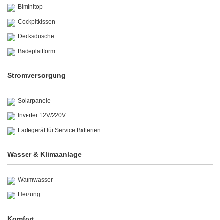
Biminitop
Cockpitkissen
Decksdusche
Badeplattform
Stromversorgung
Solarpanele
Inverter 12V/220V
Ladegerät für Service Batterien
Wasser & Klimaanlage
Warmwasser
Heizung
Komfort