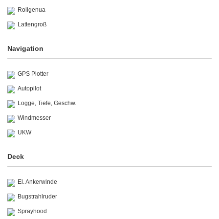
Rollgenua
Lattengroß
Navigation
GPS Plotter
Autopilot
Logge, Tiefe, Geschw.
Windmesser
UKW
Deck
El. Ankerwinde
Bugstrahlruder
Sprayhood