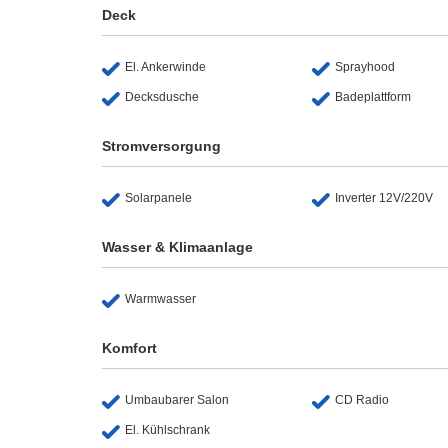
Deck
El. Ankerwinde
Sprayhood
Decksdusche
Badeplattform
Stromversorgung
Solarpanele
Inverter 12V/220V
Wasser & Klimaanlage
Warmwasser
Komfort
Umbaubarer Salon
CD Radio
El. Kühlschrank