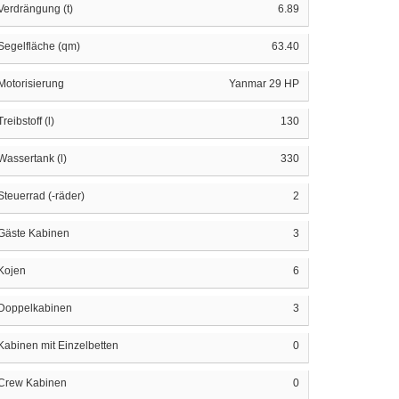
Verdrängung (t)
6.89
Segelfläche (qm)
63.40
Motorisierung
Yanmar 29 HP
Treibstoff (l)
130
Wassertank (l)
330
Steuerrad (-räder)
2
Gäste Kabinen
3
Kojen
6
Doppelkabinen
3
Kabinen mit Einzelbetten
0
Crew Kabinen
0