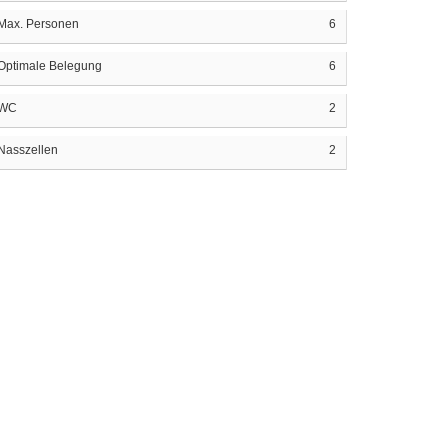
Max. Personen
6
Optimale Belegung
6
WC
2
Nasszellen
2