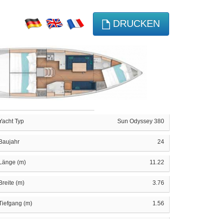
DRUCKEN
Yacht Typ
Sun Odyssey 380
Baujahr
24
Länge (m)
11.22
Breite (m)
3.76
Tiefgang (m)
1.56