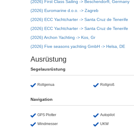
(2026) First Class Sailing -> Beschendorft, Germany
(2026) Euromarine d.o.o. -> Zagreb
(2026) ECC Yachtcharter -> Santa Cruz de Tenerife
(2026) ECC Yachtcharter -> Santa Cruz de Tenerife
(2026) Archon Yachting -> Kos, Gr
(2026) Five seasons yachting GmbH -> Helsa, DE
Ausrüstung
Segelausrüstung
Rollgenua
Rollgroß
Navigation
GPS Plotter
Autopilot
Windmesser
UKW