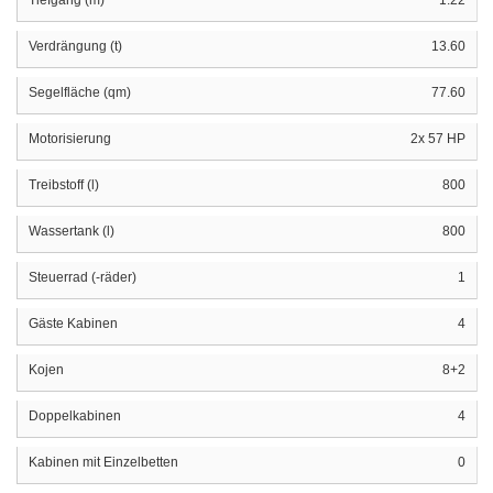
Verdrängung (t)
13.60
Segelfläche (qm)
77.60
Motorisierung
2x 57 HP
Treibstoff (l)
800
Wassertank (l)
800
Steuerrad (-räder)
1
Gäste Kabinen
4
Kojen
8+2
Doppelkabinen
4
Kabinen mit Einzelbetten
0