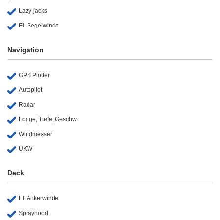
Lazy-jacks
El. Segelwinde
Navigation
GPS Plotter
Autopilot
Radar
Logge, Tiefe, Geschw.
Windmesser
UKW
Deck
El. Ankerwinde
Sprayhood