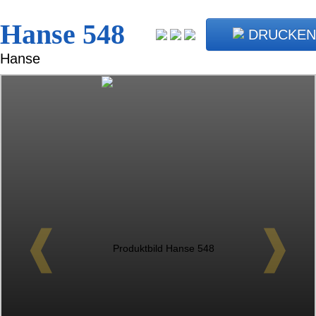
Hanse 548
DRUCKEN
Hanse
❰
❱