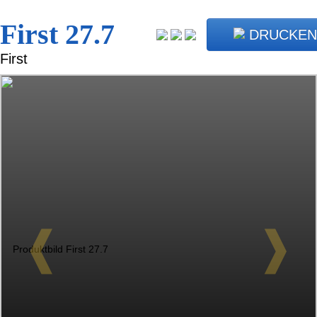
First 27.7
DRUCKEN
First
❰
❱