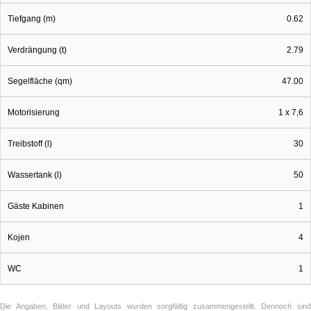
Tiefgang (m)
0.62
Verdrängung (t)
2.79
Segelfläche (qm)
47.00
Motorisierung
1 x 7,6
Treibstoff (l)
30
Wassertank (l)
50
Gäste Kabinen
1
Kojen
4
WC
1
Die Angaben, Bilder und Layouts wurden sorgfältig zusammengestellt. Dennoch sind