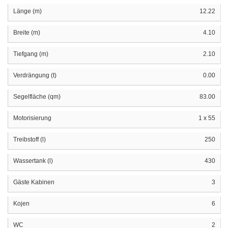
Länge (m)
12.22
Breite (m)
4.10
Tiefgang (m)
2.10
Verdrängung (t)
0.00
Segelfläche (qm)
83.00
Motorisierung
1 x 55
Treibstoff (l)
250
Wassertank (l)
430
Gäste Kabinen
3
Kojen
6
WC
2