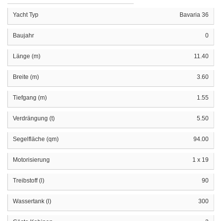
Yacht Typ
Bavaria 36
Baujahr
0
Länge (m)
11.40
Breite (m)
3.60
Tiefgang (m)
1.55
Verdrängung (t)
5.50
Segelfläche (qm)
94.00
Motorisierung
1 x 19
Treibstoff (l)
90
Wassertank (l)
300