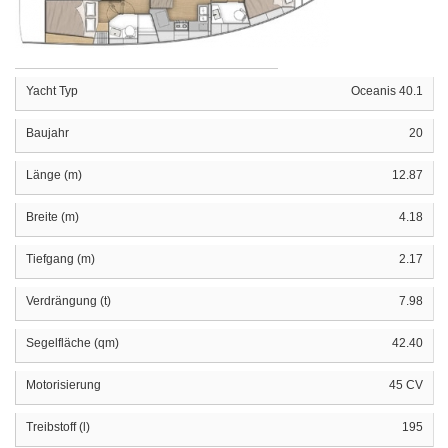
Yacht Typ
Oceanis 40.1
Baujahr
20
Länge (m)
12.87
Breite (m)
4.18
Tiefgang (m)
2.17
Verdrängung (t)
7.98
Segelfläche (qm)
42.40
Motorisierung
45 CV
Treibstoff (l)
195