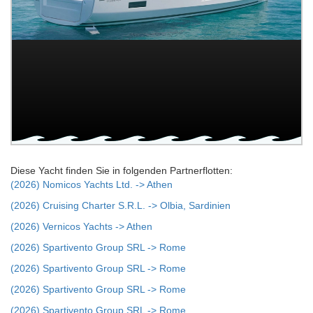
Diese Yacht finden Sie in folgenden Partnerflotten:
(2026) Nomicos Yachts Ltd. -> Athen
(2026) Cruising Charter S.R.L. -> Olbia, Sardinien
(2026) Vernicos Yachts -> Athen
(2026) Spartivento Group SRL -> Rome
(2026) Spartivento Group SRL -> Rome
(2026) Spartivento Group SRL -> Rome
(2026) Spartivento Group SRL -> Rome