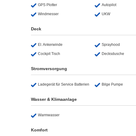
GPS Plotter
Autopilot
Windmesser
UKW
Deck
El. Ankerwinde
Sprayhood
Cockpit Tisch
Decksdusche
Stromversorgung
Ladegerät für Service Batterien
Bilge Pumpe
Wasser & Klimaanlage
Warmwasser
Komfort