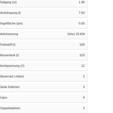
Tiefgang (m)
1.99
Verdrängung (t)
7.60
Segelfläche (qm)
0.00
Motorisierung
Volvo 20 KW
Treibstoff (l)
160
Wassertank (l)
320
Bordspannung (V)
12
Steuerrad (-räder)
2
Gäste Kabinen
3
Kojen
6
Doppelkabinen
3