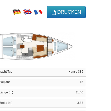
DRUCKEN
Yacht Typ
Hanse 385
Baujahr
15
Länge (m)
11.40
Breite (m)
3.88