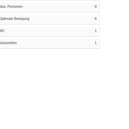
Max. Personen
8
Optimale Belegung
6
WC
1
Nasszellen
1